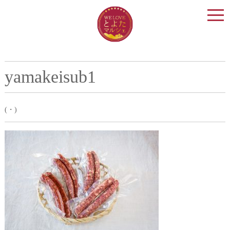
togg
navi
yamakeisub1
(・)