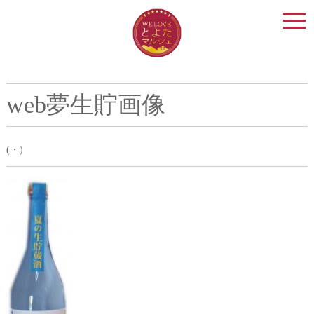
togg
navi
web夢生貯画像
(・)