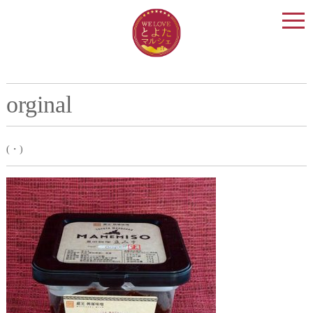
togg
navi
orginal
(・)