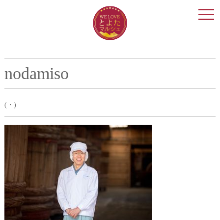
togg
navi
nodamiso
(・)