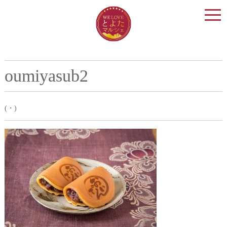
togg
navi
oumiyasub2
(・)