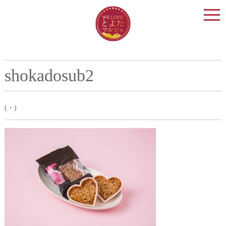
togg
navi
shokadosub2
(・)