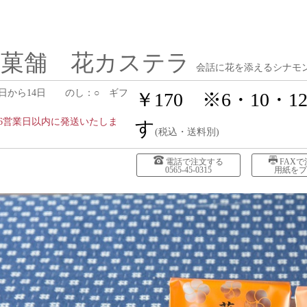
製菓舗 花カステラ
会話に花を添えるシナモ
日から14日 のし：○ ギフ
￥170 ※6・10・
6営業日以内に発送いたしま
す
(税込・送料別)
電話で注文する
FAX
0565-45-0315
用紙をプ