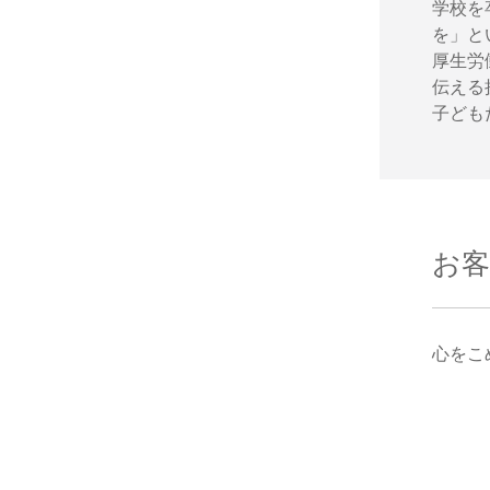
学校を
を」と
厚生労
伝える
子ども
お
心をこ