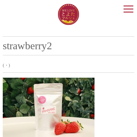
togg
navi
strawberry2
(・)