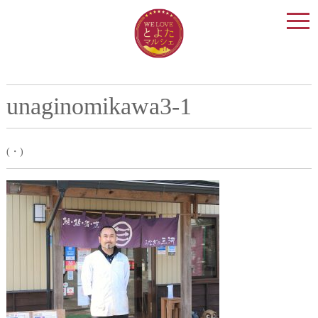
togg
navi
unaginomikawa3-1
(・)