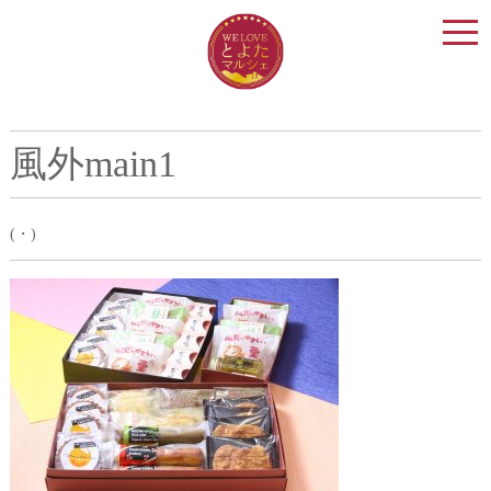
togg
navi
風外main1
(・)