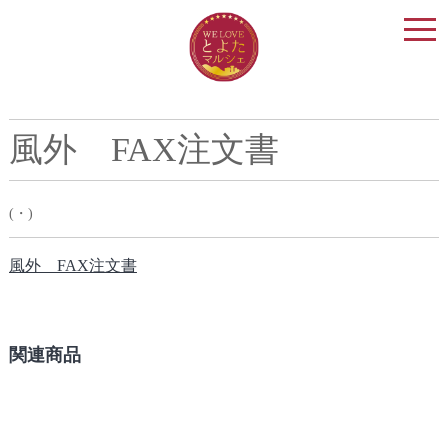
togg
navi
風外 FAX注文書
(・)
風外 FAX注文書
関連商品