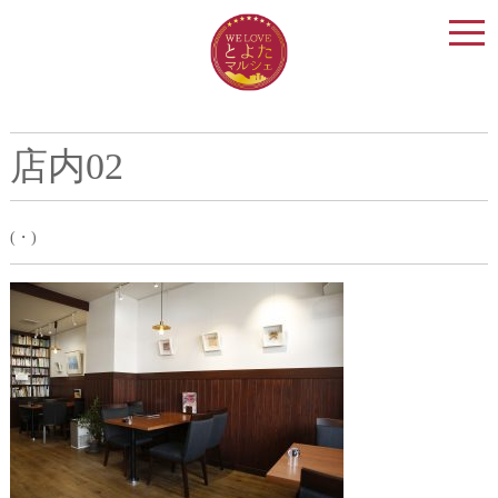
togg
navi
店内02
(・)