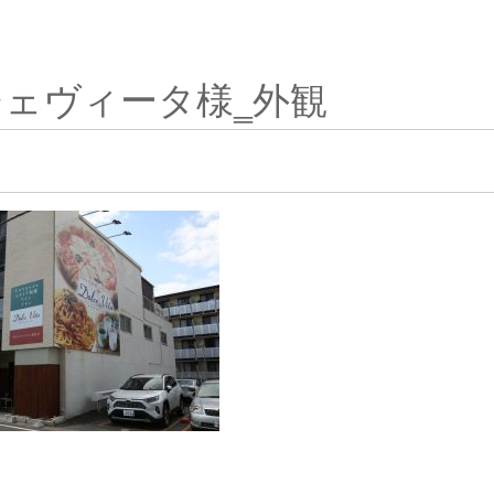
ェヴィータ様‗外観