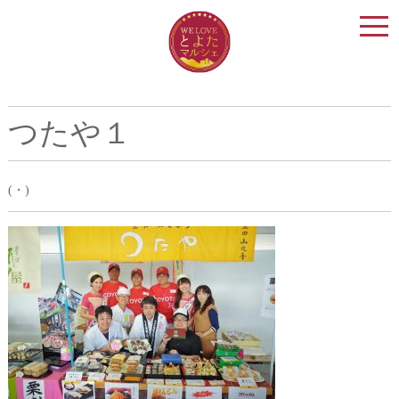
togg
navi
つたや１
(・)