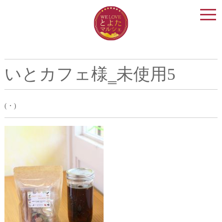
togg
navi
いとカフェ様‗未使用5
(・)