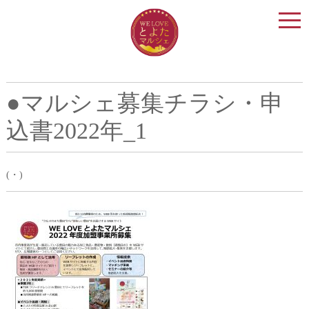
togg
navi
●マルシェ募集チラシ・申
込書2022年_1
(・)